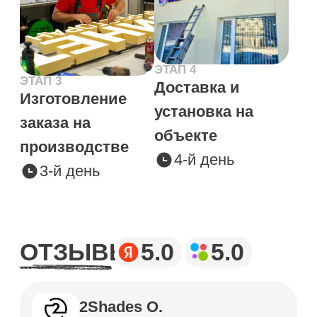
рекомендовали как будет лучше, делали все
необходимы поправки. Менеджер 100 раз все
проверила, установщик повел себя так же
профессионально. Отличная команда,
рекомендовал бы всем
ПОЧЕМУ
ВЫБИРАЮТ
МИР
РЕКЛАМЫ
Надежные поставщики
Наши вывески изготавливаются
из сертифицированных
материалов от проверенных
поставщиков в соответствии с
современными стандартами
безопасности.
Персональный сервис
Для каждого проекта мы
разрабатываем индивидуальные
решения, поэтому ваша вывеска