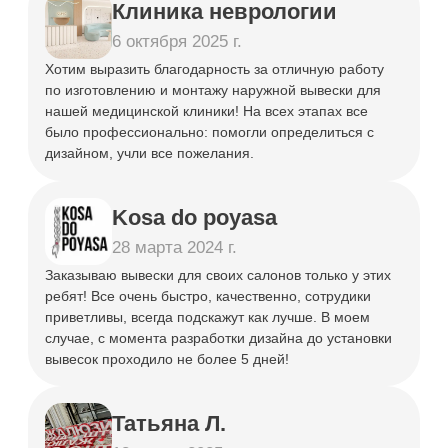
Объемные
Световые
буквы
короба
от 1 600 ₽
от 4 000 ₽