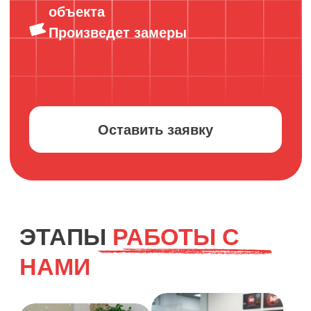
2Shades О.
24 февраля 2025 г.
Оперативно сделали вывеску для выставки. Качество
на отличном уровне и очень доступная цена.
Менеджер Валерия всегда была на связи и
оперативно помогла в вопросах, в особенности
связанных с размерами. Всем довольны, контакт
сохранили, будем обращаться еще!
МКА Логос
26 сентября 2025 г.
Все понравилось. Необходимо было сделать для
коллегии адвокатов - 2 наклейки на входные двери и
объемные клеящиеся буквы на стену в офисе.
Менеджер Валерия внимательно отнеслась к нашим
пожеланиям, в ходе общения корректировали проект,
подбирали цвет, размеры и прочее. Большое
спасибо!!!
Клиника неврологии
6 октября 2025 г.
Хотим выразить благодарность за отличную работу