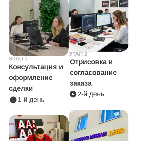
по изготовлению и монтажу наружной вывески для
нашей медицинской клиники! На всех этапах все
было профессионально: помогли определиться с
дизайном, учли все пожелания.
Kosa do poyasa
28 марта 2024 г.
Заказываю вывески для своих салонов только у этих
ребят! Все очень быстро, качественно, сотрудики
приветливы, всегда подскажут как лучше. В моем
случае, с момента разработки дизайна до установки
вывесок проходило не более 5 дней!
Татьяна Л.
18 марта 2025 г.
Прям очень хорошая компания где работают
профессионалы своего дела. Всё чётко, по делу,
ответственно по срокам и человеческим языком
(доступно и ясно). Мне понравилось наше
взаимодействие. От души рекомендую, всем кому
нужна наружная реклама.
Олег С.
29 марта 2025 г.
Все сделали профессионально от а и до я,