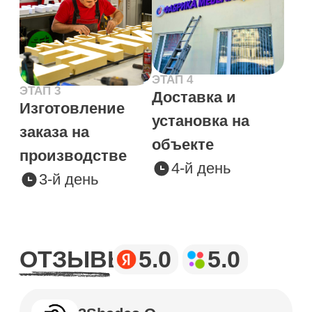
Все сделали профессионально от а и до я,
рекомендовали как будет лучше, делали все
необходимы поправки. Менеджер 100 раз все
проверила, установщик повел себя так же
профессионально. Отличная команда,
рекомендовал бы всем
ПОЧЕМУ
ВЫБИРАЮТ
МИР
РЕКЛАМЫ
Гарантия качества
Используем только
сертифицированные материалы и
предлагаем проверенные
технологии производства.
Гибкость
Умеем реализовать
нестандартные проекты и
адаптироваться под любые
требования, а также предлагаем