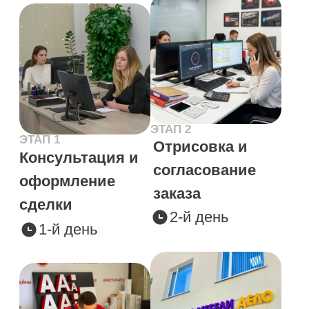
по изготовлению и монтажу наружной вывески для
нашей медицинской клиники! На всех этапах все
было профессионально: помогли определиться с
дизайном, учли все пожелания.
Kosa do poyasa
28 марта 2024 г.
Заказываю вывески для своих салонов только у этих
ребят! Все очень быстро, качественно, сотрудики
приветливы, всегда подскажут как лучше. В моем
случае, с момента разработки дизайна до установки
вывесок проходило не более 5 дней!
Татьяна Л.
18 марта 2025 г.
Прям очень хорошая компания где работают
профессионалы своего дела. Всё чётко, по делу,
ответственно по срокам и человеческим языком
(доступно и ясно). Мне понравилось наше
взаимодействие. От души рекомендую, всем кому
нужна наружная реклама.
Олег С.
29 марта 2025 г.