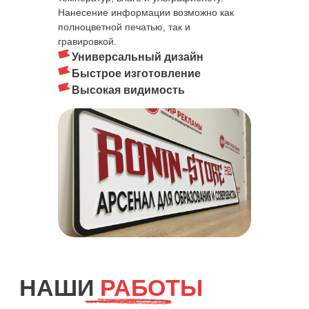
Нанесение информации возможно как
полноцветной печатью, так и
гравировкой.
Универсальный дизайн
Быстрое изготовление
Высокая видимость
Устанавливаются внутри и снаружи
Служат для размещения различной
Помогают грамотно организовать
помещений для указания направлений,
справочной информации: режима
внутреннюю навигацию и упростить поиск
маршрутов и расположения каких-либо
работы, предупреждений, правил,
кабинетов, а также создать ощущение