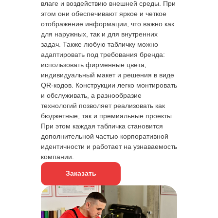
Сделает необходимые фото
влаге и воздействию внешней среды. При
объекта
этом они обеспечивают яркое и четкое
Произведет замеры
отображение информации, что важно как
для наружных, так и для внутренних
задач. Также любую табличку можно
адаптировать под требования бренда:
использовать фирменные цвета,
Оставить заявку
индивидуальный макет и решения в виде
QR-кодов. Конструкции легко монтировать
и обслуживать, а разнообразие
технологий позволяет реализовать как
бюджетные, так и премиальные проекты.
ЭТАПЫ
РАБОТЫ С
При этом каждая табличка становится
дополнительной частью корпоративной
НАМИ
идентичности и работает на узнаваемость
компании.
Заказать