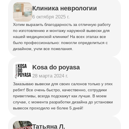
Объемные
Световые
буквы
короба
от 1 600 ₽
от 4 000 ₽
Интерьерная
Панель-
реклама
кронштейны
от 3 500 ₽
от 13000 ₽
СВЯЖИТЕСЬ С НАМИ
Любым удобным способом