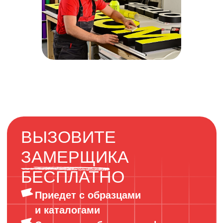
ЭТАП 2
ЭТАП 1
Отрисовка и
Консультация и
согласование
оформление
заказа
сделки
2-й день
1-й день
ЭТАП 4
ЭТАП 3
Доставка и
Изготовление
установка на
заказа на
объекте
производстве
4-й день
3-й день