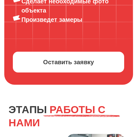
ОТЗЫВЫ
5.0
5.0
2Shades О.
24 февраля 2025 г.
Оперативно сделали вывеску для выставки. Качество
на отличном уровне и очень доступная цена.
Менеджер Валерия всегда была на связи и
оперативно помогла в вопросах, в особенности
связанных с размерами. Всем довольны, контакт
сохранили, будем обращаться еще!
МКА Логос
26 сентября 2025 г.
Все понравилось. Необходимо было сделать для
коллегии адвокатов - 2 наклейки на входные двери и
объемные клеящиеся буквы на стену в офисе.
Менеджер Валерия внимательно отнеслась к нашим
пожеланиям, в ходе общения корректировали проект,
подбирали цвет, размеры и прочее. Большое
спасибо!!!
Клиника неврологии
6 октября 2025 г.
Хотим выразить благодарность за отличную работу