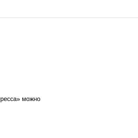
огресс
гресса» можно