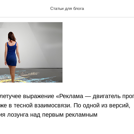
я любовь: реклама и пр
Статьи для блога
 летучее выражение «Реклама — двигатель про
же в тесной взаимосвязи. По одной из версий,
ция лозунга над первым рекламным