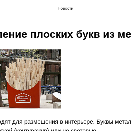
Новости
ление плоских букв из м
одят для размещения в интерьере. Буквы мета
ткой (контуражур) или не световые