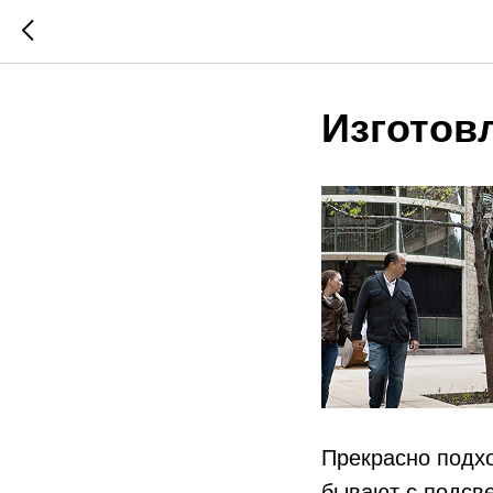
Изготов
Прекрасно подх
бывают с подсве